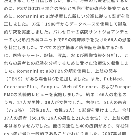
決定することを目指しました。また、将来の治療を促進するた
めに、PSが疑われる場合の評価と初期行動の改善を提案するた
めに、Romanini et alが提案した新しい分類に従って診断を修
正しました。 方法：1988年からデータベースを使用して遡及
的研究を実施しました。バルセロナの病院サントジョアンデュ
ーの小児形成外科ユニットでPSの臨床診断を受けた66人の患者
を特定しました。すべての疫学情報と臨床歴を収集するため
に、医療チャート、記録、写真、および画像情報を分析し、こ
れらの患者との経験を分析するために受けた治療法を収集しま
した。Romanini et alのTBN分類を使用し、上肢の関与
（TBNS）がある場合はSを追加しました。また、PubMed、
Cochrane Plus、Scopus、Web of Science、およびEurope
PMCの系統的レビューを実施しました。 結果：66人の患者の
うち、27人が男性、39人が女性でした。右側は、51人の患者
（77.3％）（男性19人、女性32人）で影響を受けました。合計
37人の患者（56.1％; 16人の男性と21人の女性）で、上肢の関
与はありませんでした。他の関連性と40の症例があり、脊柱側
osis症が最も一般的であることがわかりました。2007年以前