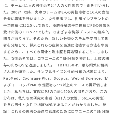
に、チームは1人の男性患者と4人の女性患者で手術を行いまし
た。2007年以降、実際のチームは8人の男性患者と16人の女性
患者に再建を行いました。女性患者では、乳房インプラントの
平均体積は252.5 ccであり、脂肪移植の平均体積はPSの影響を
受けた側の103.5 ccでした。さまざまな胸部ブレストの臨床的
関与があります。そのため、新しい分類システムを使用して患
者を分類して、将来これらの症例を最適に治療する方法を学習
するために、すべての画像と臨床歴を再処理することにしまし
た。女性患者では、ロマニーニのTBN分類を使用し、上肢の関
与のためのSを追加しました。T1B1N1S0は、最も頻繁に観察
される分類でした。サンプルサイズと性的分布の格差により、
PubMed、Cochrane Plus、Scopus、Web of Science、お
よびヨーロッパPMCの出版物も5つ以上のケースで再評価しま
した。私たちは、文献にPSの合計1600人の患者がおり、この
分布は、私たちの研究の患者（611人の女性、561人の男性）
を含む男性と女性でほぼ50％であることがわかりました。 結
論：これらの患者の最適な管理のためにロマニーニのTBN分類