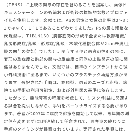
（TBNS）に上肢の関与の存在を含めることを提案し、画像ド
キュメンテーションの術前および術後の標準的な数とプロファ
イルを使用します。文献では、PSの男性と女性の比率は2〜3：
1ではなく、1：1であることがわかりました。PSの最も頻繁な
表現型は、T1B1N1S0（胸部筋肉の形成不全または軟部組織/
乳房形成症/乳頭 - 形成症/乳頭 - 核酸化種複合体が2 cm未満/上
肢の関与の欠如）でした）。関与する側と患者の性別の間に、
変形の重症度と胸部の関与の重症度と同側の上肢関連の間に関
係はありませんでした。文献では、標準のインプラントから微
小外科技術に至るまで、いくつかのプラスチック再建方法があ
ります。選択された手順は、表現型、患者のニーズと期待、病
院での手術の利用可能性、および外科医の基準に依存します。
したがって、機能障害の程度を考慮して、リスク/利益に関連す
る試合を提供しながら、手術をパーソナライズする必要があり
ます。著者が2007年に病院で診療を開始して以来、青年期の測
定値を変更せずに2回連続して任命されて、思春期の終わりに
手順のタイミングが提案されています。実行された手順には、