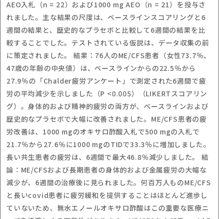
AEO入札（n = 22）および1000 mg AEO（n = 21）を投与さ
れました。主な結果の尺度は、ベースラインスコアリングと6
週間の結果と、歴史的なプラセボと比較して6週間の結果を比
較することでした。テストされている仮説は、データ収集の前
に策定されました。 結果：76人のME/CFS患者（女性73.7％、
47歳の年齢の中央値）は、ベースラインからの22.5％から
27.9％の「Chalder疲労アンケート」で測定された6週間で疲
労の平均減少を示しました（P <0.005）（LIKERTスコアリン
グ）。身体的および精神的疲労の両方が、ベースラインおよび
歴史的なプラセボで大幅に改善されました。ME/CFS患者の疲
労改善は、1000 mgのオキサロ酢酸入札で500 mgの入札で
21.7％から27.6％に1000 mgのTIDで33.3％に増加しました。
長い共生患者の疲労は、6週間で最大46.8％減少しました。 結
論：ME/CFSおよび長期患者の身体的および金属疲労の大幅な
減少が、6週間の治療後に見られました。何百万人ものME/CFS
と長いcovid患者に疲労緩和を提供することはほとんど進歩し
ていないため、無水エノールオキサロ酢酸はこの重要な医療ニ