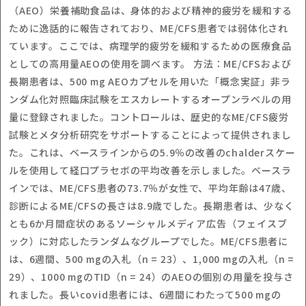
（AEO）栄養補助食品は、身体的および精神的疲労を緩和する
ために逸話的に報告されており、ME/CFS患者では弱体化され
ています。ここでは、病理学的疲労を緩和するための医療食品
としての高用量AEOの使用を調べます。 方法：ME/CFSおよび
長期患者は、500 mg AEOカプセルを用いた「概念実証」非ラ
ンダム化対照臨床試験をエスカレートするオープンラベルの用
量に登録されました。コントロールは、歴史的なME/CFS疲労
試験とメタ分析研究をサポートすることによって提供されまし
た。これは、ベースラインからの5.9％の改善のchalderスケー
ルを使用して経口プラセボの平均改善を示しました。ベースラ
インでは、ME/CFS患者の73.7％が女性で、平均年齢は47歳、
診断によるME/CFSの長さは8.9歳でした。長期患者は、少なく
とも6か月間症状のあるソーシャルメディア広告（フェイスブ
ック）に対応したランダムなグループでした。ME/CFS患者に
は、6週間、500 mgの入札（n = 23）、1,000 mgの入札（n =
29）、1000 mgのTID（n = 24）のAEOの個別の用量を投与さ
れました。長いcovid患者には、6週間にわたって500 mgの